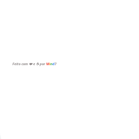
vados
|
Feito com ❤️ e ☕ por
M
i
n
d
7