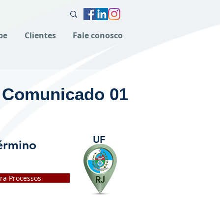
pe
Clientes
Fale conosco
- Comunicado 01
UF
érmino
ara Processos
RJ