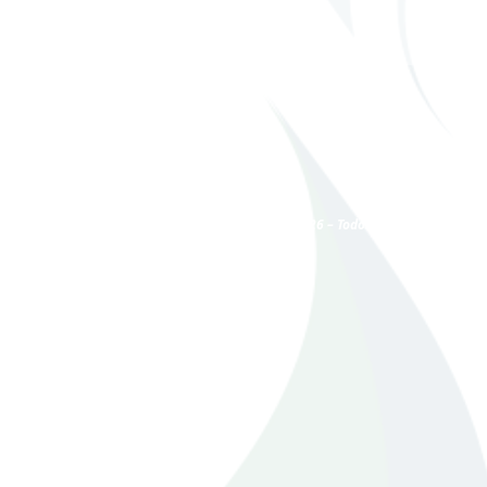
ultoria Ltda- CNPJ: 07.441.373/0001-47 |2005 - 2026 – Todos os Direitos Reser