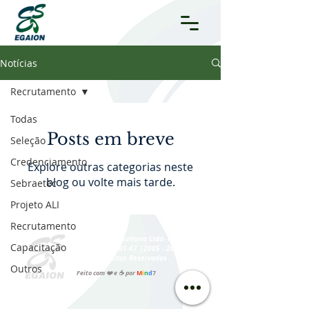
Notícias
Recrutamento
Todas
Posts em breve
Seleção
Credenciamento
Explore outras categorias neste
blog ou volte mais tarde.
Sebraetec
Projeto ALI
Recrutamento
| © EGaion Consultoria Ltda- CNPJ:
Capacitação
07.441.373
/0001-47 |2005 - 2026 –
Todos os Direitos Reservados
Outros
|
Feito com ❤️ e ☕ por
M
i
n
d
7