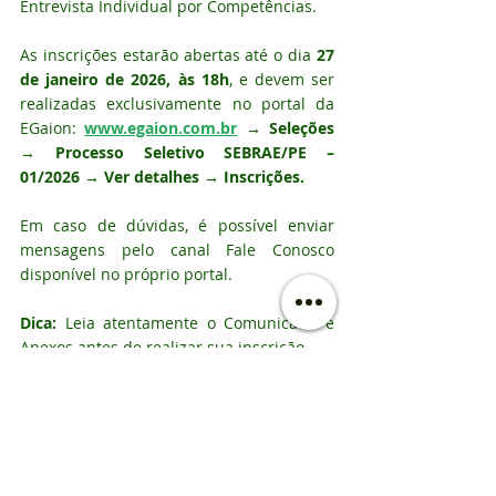
Entrevista Individual por Competências.
As inscrições estarão abertas até o dia 
27 
de janeiro de 2026, às 18h
, e devem ser 
realizadas exclusivamente no portal da 
EGaion: 
www.egaion.com.br
 → Seleções 
→ Processo Seletivo SEBRAE/PE – 
01/2026 → Ver detalhes → Inscrições.
Em caso de dúvidas, é possível enviar 
mensagens pelo canal Fale Conosco 
disponível no próprio portal.
Dica:
 Leia atentamente o Comunicado e 
Anexos antes de realizar sua inscrição.
Inscrições Abertas
Oportunidade
Analista Técnico I
SEBRAE PERNAMBUCO
EGaion
Seleção