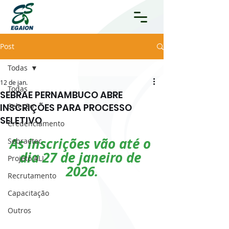
Post
Todas
12 de jan.
Todas
SEBRAE PERNAMBUCO ABRE
INSCRIÇÕES PARA PROCESSO
Seleção
SELETIVO
Credenciamento
As inscrições vão até o 
Sebraetec
dia 27 de janeiro de 
Projeto ALI
2026.
Recrutamento
Capacitação
Outros