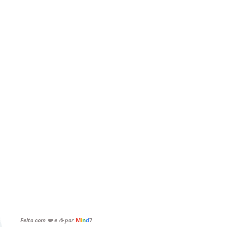
vados
|
Feito com ❤️ e ☕ por
M
i
n
d
7