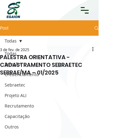
Post
Todas
3 de fev. de 2025
Todas
PALESTRA ORIENTATIVA -
CADASTRAMENTO SEBRAETEC
Seleção
SEBRAE/MA – 01/2025
Credenciamento
Sebraetec
Projeto ALI
Recrutamento
Capacitação
Outros