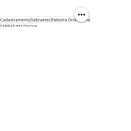
Cadastramento
Sebraetec
Palestra Orientativa
SEBRAE/MA
Online
Credenciamento
Posts recentes
Ver tudo