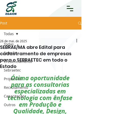
Post
Todas
26 de mai. de 2025
Todas
SEBRAE/MA abre Edital para
cadastramento de empresas
Seleção
para o SEBRAETEC em todo o
Credenciamento
Estado
Sebraetec
Ótima oportunidade 
Projeto ALI
para as consultorias 
Recrutamento
especializadas em 
tecnologia com ênfase 
Capacitação
em Produção e 
Outros
Qualidade, Design, 