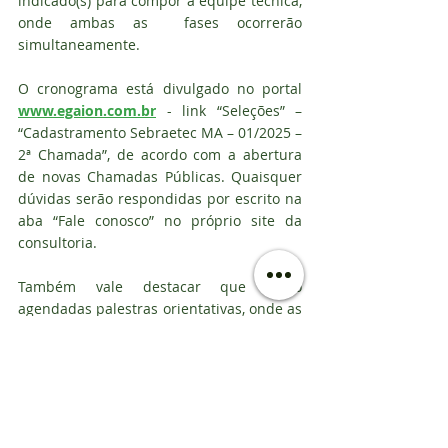
indicado(s) para compor a equipe técnica, 
onde ambas as  fases ocorrerão 
simultaneamente.
O cronograma está divulgado no portal 
www.egaion.com.br
 - link “Seleções” – 
“Cadastramento Sebraetec MA – 01/2025 – 
2ª Chamada”, de acordo com a abertura 
de novas Chamadas Públicas. Quaisquer 
dúvidas serão respondidas por escrito na 
aba “Fale conosco” no próprio site da 
consultoria.
Também vale destacar que estão 
agendadas palestras orientativas, onde as 
empresas candidatas recebem 
informações mais detalhadas sobre o 
processo de credenciamento. As 
inscrições são gratuitas e podem ser 
feitas pelo portal da EGaion – aba 
“Eventos”.