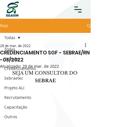
Post
Todas
28 de mar. de 2022
Todas
CREDENCIAMENTO SGF - SEBRAE/RN
-03/2022
Seleção
Atualizado:
29 de mar. de 2022
Credenciamento
SEJA UM CONSULTOR DO 
Sebraetec
SEBRAE
Projeto ALI
Recrutamento
Capacitação
Outros